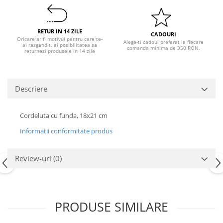
Pastel Party
Petrecere Disco
Petrecere Anii '20
RETUR IN 14 ZILE
CADOURI
Oricare ar fi motivul pentru care te-
Petrecere Mexicana
Alege-ti cadoul preferat la fiecare
ai razgandit, ai posibilitatea sa
comanda minima de 350 RON.
returnezi produsele in 14 zile
Petrecere Tropicala
Summer Party
Petrecere Majorat
Descriere
Petrecere 30 ani
Petrecere 40 Ani
Cordeluta cu funda, 18x21 cm
Petrecere 50 ani
Informatii conformitate produs
Ocazie
Craciun
Review-uri
(0)
Anul Nou
Gender Reveal
Baby Shower
Botez
PRODUSE SIMILARE
Halloween