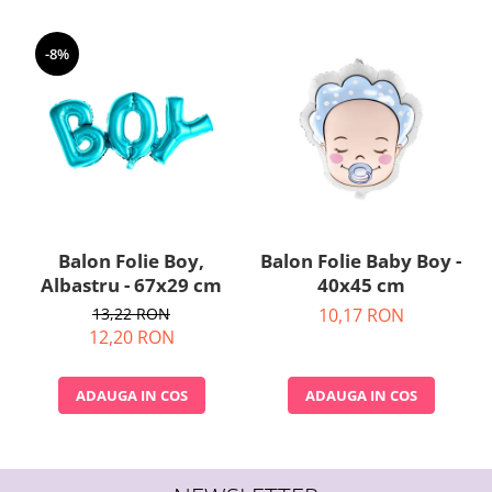
Nunta
Paste
-8%
Petrecere 1 An
Petrecerea Burlacitelor
Petreceri Aniversare
Valentine's Day
Balon Folie Boy,
Balon Folie Baby Boy -
Albastru - 67x29 cm
40x45 cm
13,22 RON
10,17 RON
12,20 RON
ADAUGA IN COS
ADAUGA IN COS