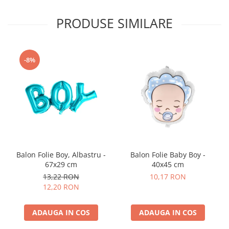
Nunta
Paste
PRODUSE SIMILARE
Petrecere 1 An
Petrecerea Burlacitelor
Petreceri Aniversare
-8%
Valentine's Day
Balon Folie Boy, Albastru -
Balon Folie Baby Boy -
67x29 cm
40x45 cm
13,22 RON
10,17 RON
12,20 RON
ADAUGA IN COS
ADAUGA IN COS