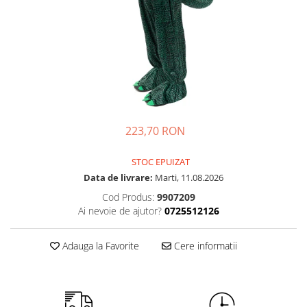
Petrecere Spatiala
Confetti
Petrecere Star Wars
Suflatori si Coifuri
Petrecere Super Mario
Petrecere Supereroi
Petreceri Fete
Petrecere Buburuza Miraculoasa
Petrecere Ferma Animalelor
Petrecere Frozen
223,70 RON
Petrecere Little Star
STOC EPUIZAT
Petrecere LOL Surprise
Data de livrare:
Marti, 11.08.2026
Petrecere Lovely Swan
Cod Produs:
9907209
Petrecere Mica Sirena
Ai nevoie de ajutor?
0725512126
Petrecere Minnie Mouse
Petrecere Pisicute
Adauga la Favorite
Cere informatii
Petrecere Printese Disney
Petrecere Unicorni
Petreceri Adulti