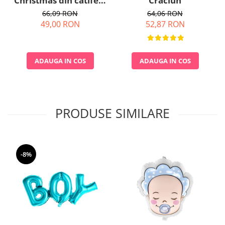
Christmas din catifea,
Craciun
4 metri
66,09 RON
64,06 RON
49,00 RON
52,87 RON
ADAUGA IN COS
ADAUGA IN COS
PRODUSE SIMILARE
-8%