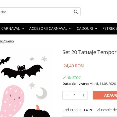
 CARNAVAL
ACCESORII CARNAVAL
CADOURI
PETRECE
Halloween
Set 20 Tatuaje Tempo
24,40 RON
IN STOC
Data de livrare:
Marti, 11.08.2026
ADAUG
Cod Produs:
TAT9
Ai nevoie de