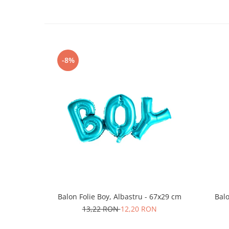
Nunta
Paste
Petrecere 1 An
Petrecerea Burlacitelor
Petreceri Aniversare
-8%
Valentine's Day
Balon Folie Boy, Albastru - 67x29 cm
Balo
13,22 RON
12,20 RON