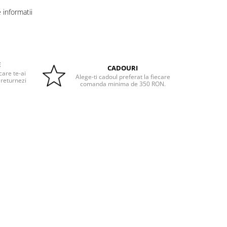
informatii
E
CADOURI
care te-ai
Alege-ti cadoul preferat la fiecare
 returnezi
comanda minima de 350 RON.
e