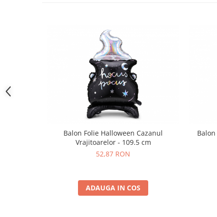
Pastel Party
Petrecere Disco
Petrecere Anii '20
Petrecere Mexicana
Petrecere Tropicala
Summer Party
Petrecere Majorat
Petrecere 30 ani
Petrecere 40 Ani
Petrecere 50 ani
Ocazie
Balon Folie Halloween Cazanul
Balon 
Vrajitoarelor - 109.5 cm
Craciun
52,87 RON
Anul Nou
Gender Reveal
Baby Shower
ADAUGA IN COS
Botez
Halloween