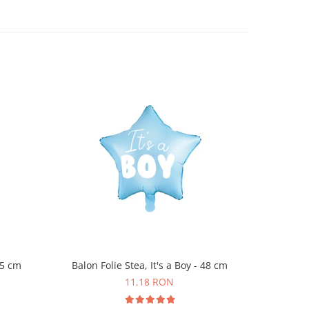
45 cm
Balon Folie Stea, It's a Boy - 48 cm
Set 6 
11,18 RON