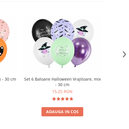
-15%
 - 30 cm
Set 6 Baloane Halloween Vrajitoare, mix
Ghir
- 30 cm
1
15,25 RON
ADAUGA IN COS