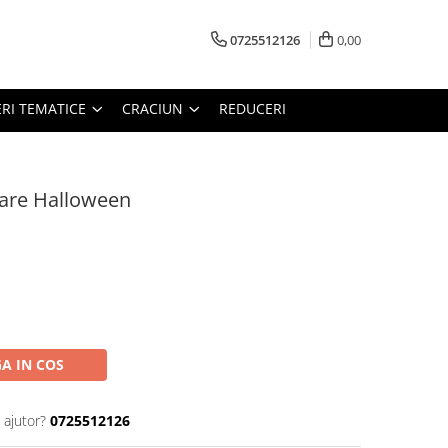
0725512126
0,00
RI TEMATICE
CRACIUN
REDUCERI
rare Halloween
A IN COS
 ajutor?
0725512126