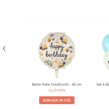
Pastel Party
Petrecere Disco
Petrecere Anii '20
Petrecere Mexicana
Petrecere Tropicala
Summer Party
Petrecere Majorat
Petrecere 30 ani
Petrecere 40 Ani
Petrecere 50 ani
Ocazie
Craciun
Anul Nou
Balon Folie Constructii - 45 cm
Set 6 B
Gender Reveal
12,20 RON
Baby Shower
Botez
ADAUGA IN COS
Halloween