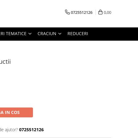
0725512126
0,00
RI TEMATICE
CRACIUN
REDUCERI
ctii
A IN COS
de ajutor?
0725512126