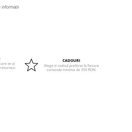
informatii
E
CADOURI
care te-ai
Alege-ti cadoul preferat la fiecare
 returnezi
comanda minima de 350 RON.
e