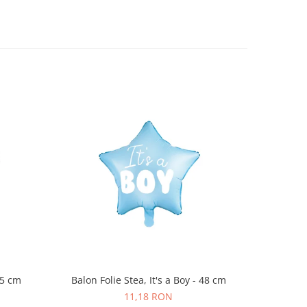
45 cm
Balon Folie Stea, It's a Boy - 48 cm
Set 6 
11,18 RON