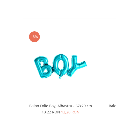
Nunta
Paste
Petrecere 1 An
Petrecerea Burlacitelor
Petreceri Aniversare
Valentine's Day
-8%
Balon Folie Boy, Albastru - 67x29 cm
Balo
13,22 RON
12,20 RON