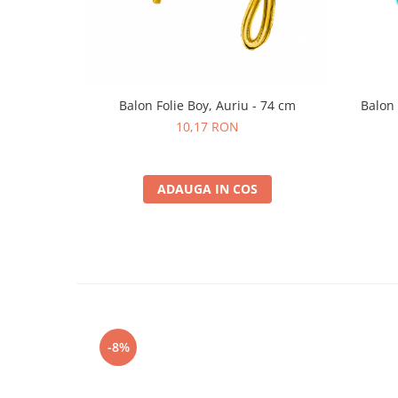
Nunta
Paste
Petrecere 1 An
Petrecerea Burlacitelor
Petreceri Aniversare
Balon Folie Boy, Auriu - 74 cm
Balon 
Valentine's Day
10,17 RON
ADAUGA IN COS
-8%