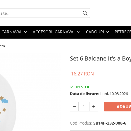
 CARNAVAL
ACCESORII CARNAVAL
CADOURI
PETRECE
 cm
Set 6 Baloane It's a Bo
16,27 RON
IN STOC
Data de livrare:
Luni, 10.08.2026
ADAUG
Cod Produs:
SB14P-232-008-6