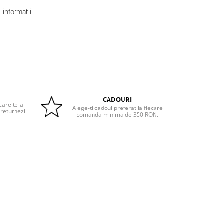
informatii
E
CADOURI
care te-ai
Alege-ti cadoul preferat la fiecare
 returnezi
comanda minima de 350 RON.
e