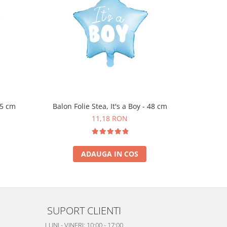
45 cm
Balon Folie Stea, It's a Boy - 48 cm
Set 6 
11,18 RON
ADAUGA IN COS
SUPORT CLIENTI
LUNI - VINERI: 10:00 - 17:00