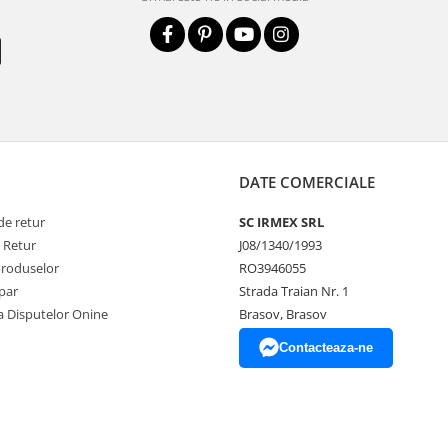
DATE COMERCIALE
de retur
SC IRMEX SRL
e Retur
J08/1340/1993
Produselor
RO3946055
par
Strada Traian Nr. 1
a Disputelor Onine
Brasov, Brasov
Contacteaza-ne