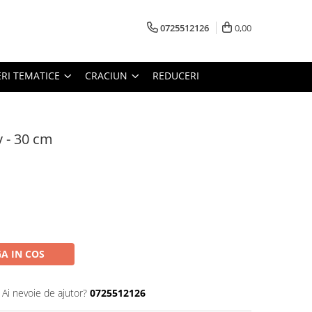
0725512126
0,00
RI TEMATICE
CRACIUN
REDUCERI
y - 30 cm
A IN COS
Ai nevoie de ajutor?
0725512126