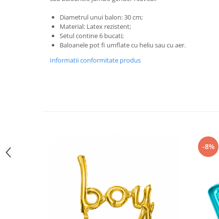
Pastel Party
Petrecere Disco
Diametrul unui balon: 30 cm;
Material: Latex rezistent;
Petrecere Anii '20
Setul contine 6 bucati;
Petrecere Mexicana
Baloanele pot fi umflate cu heliu sau cu aer.
Petrecere Tropicala
Informatii conformitate produs
Summer Party
Petrecere Majorat
Petrecere 30 ani
Petrecere 40 Ani
Petrecere 50 ani
Ocazie
Craciun
-8%
Anul Nou
Gender Reveal
Baby Shower
Botez
Halloween