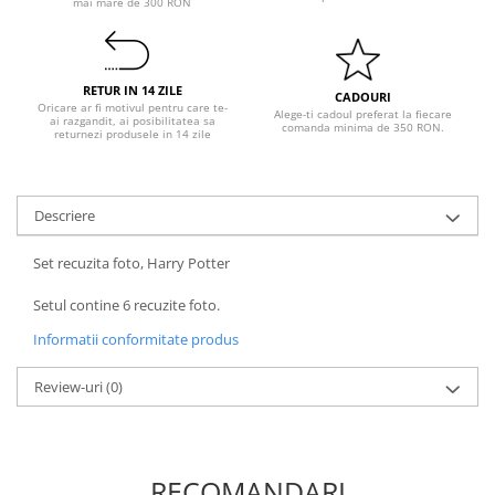
mai mare de 300 RON
Pastel Party
Petrecere Disco
Petrecere Anii '20
RETUR IN 14 ZILE
Petrecere Mexicana
CADOURI
Oricare ar fi motivul pentru care te-
Alege-ti cadoul preferat la fiecare
Petrecere Tropicala
ai razgandit, ai posibilitatea sa
comanda minima de 350 RON.
returnezi produsele in 14 zile
Summer Party
Petrecere Majorat
Petrecere 30 ani
Descriere
Petrecere 40 Ani
Set recuzita foto, Harry Potter
Petrecere 50 ani
Ocazie
Setul contine 6 recuzite foto.
Craciun
Informatii conformitate produs
Anul Nou
Gender Reveal
Review-uri
(0)
Baby Shower
Botez
Halloween
RECOMANDARI