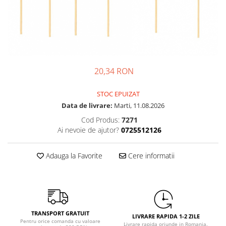
Petrecere Spatiala
Confetti
Petrecere Star Wars
Suflatori si Coifuri
Petrecere Super Mario
Petrecere Supereroi
Petreceri Fete
Petrecere Buburuza Miraculoasa
20,34 RON
Petrecere Ferma Animalelor
STOC EPUIZAT
Petrecere Frozen
Data de livrare:
Marti, 11.08.2026
Petrecere Little Star
Cod Produs:
7271
Petrecere LOL Surprise
Ai nevoie de ajutor?
0725512126
Petrecere Lovely Swan
Petrecere Mica Sirena
Adauga la Favorite
Cere informatii
Petrecere Minnie Mouse
Petrecere Pisicute
Petrecere Printese Disney
Petrecere Unicorni
Petreceri Adulti
TRANSPORT GRATUIT
LIVRARE RAPIDA 1-2 ZILE
Pentru orice comanda cu valoare
Livrare rapida oriunde in Romania.