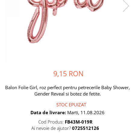
Petrecere Spatiala
Confetti
Petrecere Star Wars
Suflatori si Coifuri
Petrecere Super Mario
Petrecere Supereroi
Petreceri Fete
Petrecere Buburuza Miraculoasa
Petrecere Ferma Animalelor
Petrecere Frozen
Petrecere Little Star
9,15 RON
Petrecere LOL Surprise
Petrecere Lovely Swan
Balon Folie Girl, roz perfect pentru petrecerile Baby Shower,
Petrecere Mica Sirena
Gender Reveal si botez de fetite.
Petrecere Minnie Mouse
Petrecere Pisicute
STOC EPUIZAT
Petrecere Printese Disney
Data de livrare:
Marti, 11.08.2026
Petrecere Unicorni
Cod Produs:
FB43M-019R
Petreceri Adulti
Ai nevoie de ajutor?
0725512126