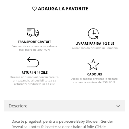
Pastel Party
ADAUGA LA FAVORITE
Petrecere Disco
Petrecere Anii '20
Petrecere Mexicana
Petrecere Tropicala
Summer Party
TRANSPORT GRATUIT
LIVRARE RAPIDA 1-2 ZILE
Petrecere Majorat
Pentru orice comanda cu valoare
Livrare rapida oriunde in Romania.
mai mare de 300 RON
Petrecere 30 ani
Petrecere 40 Ani
Petrecere 50 ani
RETUR IN 14 ZILE
CADOURI
Ocazie
Oricare ar fi motivul pentru care te-
Alege-ti cadoul preferat la fiecare
ai razgandit, ai posibilitatea sa
comanda minima de 350 RON.
returnezi produsele in 14 zile
Craciun
Anul Nou
Gender Reveal
Descriere
Baby Shower
Botez
Daca te pregatesti pentru o petrecere Baby Shower, Gender
Halloween
Reveal sau botez foloseste ca decor balonul folie
Girl
de