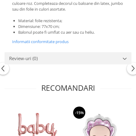
Nunta
culoare roz. Completeaza decorul cu baloane din latex, jumbo
sau din folie in culori asortate.
Paste
Petrecere 1 An
Material: folie rezistenta;
Petrecerea Burlacitelor
Dimensiune: 77x70 cm;
Balonul poate fi umflat cu aer sau cu heliu.
Petreceri Aniversare
Valentine's Day
Informatii conformitate produs
Review-uri
(0)
RECOMANDARI
-15%